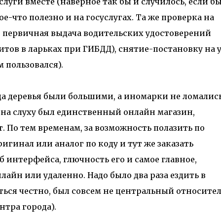
слуги вместе (наверное так бы и случилось, если б
кое-что полезно и на госуслугах. Та же проверка на
 первичная выдача водительских удостоверений
тов в ларьках при ГИБДД), снятие-постановку на у
м пользовался).
огда деревья были большими, а иномарки не ломалис
, на слуху был единственный онлайн магазин,
. По тем временам, за возможность полазить по
игинал или аналог по коду и тут же заказать
 интерфейса, глючность его и самое главное,
айн или удаленно. Надо было два раза ездить в
ься честно, был совсем не центральный относите
нтра города).