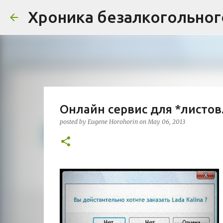
Хроника безалкогольного 
Онлайн сервис для *листов
posted by
Eugene Horohorin
on
May 06, 2013